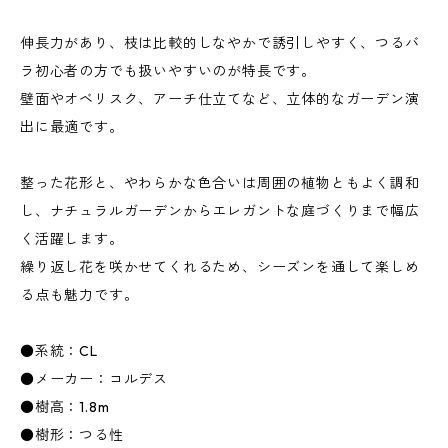
伸長力があり、枝は比較的しなやかで誘引しやすく、つるバ
ラ初心者の方でも扱いやすいのが特長です。
壁面やオベリスク、アーチ仕立てなど、立体的なガーデン演
出に最適です。
整った花形と、やわらかな色合いは周囲の植物ともよく調和
し、ナチュラルガーデンからエレガントな庭づくりまで幅広
く活躍します。
繰り返し花を咲かせてくれるため、シーズンを通して楽しめ
る点も魅力です。
●系統：CL
●メーカー：コルデス
●樹高：1.8m
●樹形：つる性