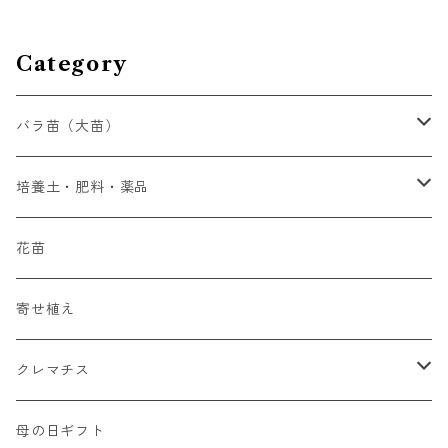
Category
バラ苗（大苗）
初心者向け
培養土・肥料・薬品
四季咲大輪系（HT）
液体肥料
花苗
四季咲中輪系（FL)
錠剤肥料
寄せ植え
つるバラ系（CL）
培養土
クレマチス
シュラブローズ系（SH）
薬品
初心者向け
母の日ギフト