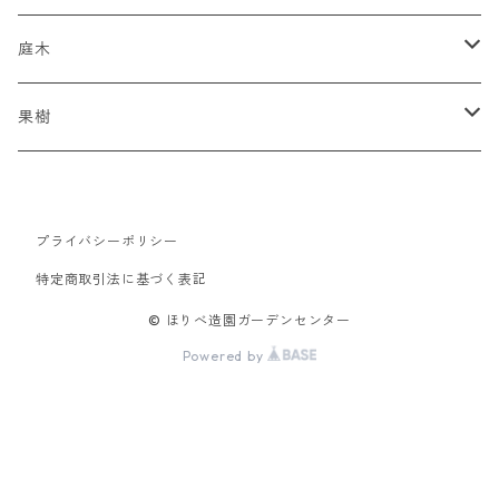
強香種
ジャックマニー系
庭木
赤色系
インテグリフォリア系
スモークツリー
果樹
ピンク系
モンタナ系
ブルーベリー
プライバシーポリシー
ビッグダロー
黄色系
ビチセラ系
特定商取引法に基づく表記
専用肥料
青系
パテンス系
© ほりべ造園ガーデンセンター
Powered by
白系
パテンス八重系
茶系
フロリダ系