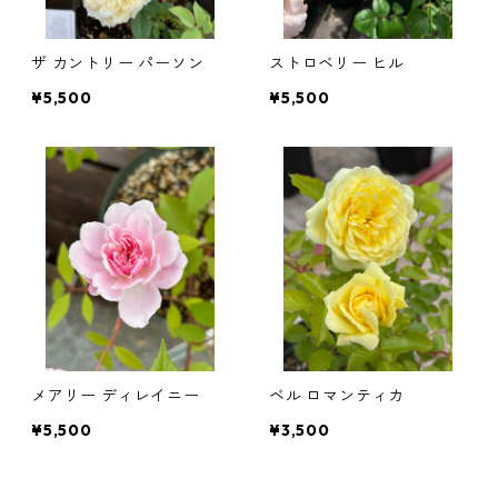
茶系
フロリダ系
ザ カントリー パーソン
ストロベリー ヒル
緑系
テキセンシス系
¥5,500
¥5,500
オレンジ系
ラヌギノーサ系
フォステリー系
ビオルナ系
フラミュラ系
メアリー ディレイニー
ベル ロマンティカ
オリエンタリス・タングチカ系
¥5,500
¥3,500
ビタルバ系