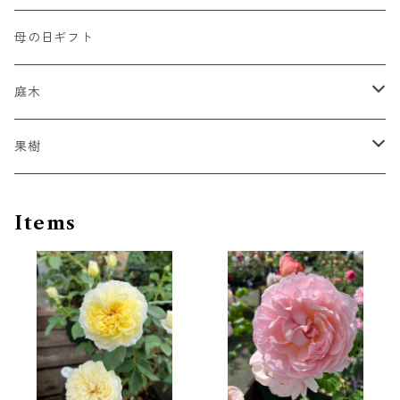
シュラブローズ系（SH）
薬品
初心者向け
母の日ギフト
強香種
ジャックマニー系
庭木
赤色系
インテグリフォリア系
スモークツリー
果樹
ピンク系
モンタナ系
ブルーベリー
Items
ビッグダロー
黄色系
ビチセラ系
専用肥料
青系
パテンス系
白系
パテンス八重系