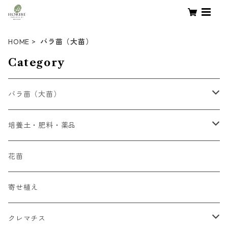
HOME
バラ苗（大苗）
Category
バラ苗（大苗）
初心者向け
培養土・肥料・薬品
四季咲大輪系（HT）
液体肥料
花苗
四季咲中輪系（FL)
錠剤肥料
寄せ植え
つるバラ系（CL）
培養土
クレマチス