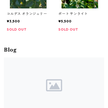
茶系
フロリダ系
コルデス オランジュリー
ポート サンライト
緑系
テキセンシス系
¥3,500
¥5,500
SOLD OUT
SOLD OUT
オレンジ系
ラヌギノーサ系
フォステリー系
Blog
ビオルナ系
フラミュラ系
オリエンタリス・タングチカ系
ビタルバ系