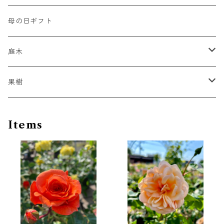
シュラブローズ系（SH）
薬品
初心者向け
母の日ギフト
強香種
ジャックマニー系
庭木
赤色系
インテグリフォリア系
スモークツリー
果樹
ピンク系
モンタナ系
ブルーベリー
Items
ビッグダロー
黄色系
ビチセラ系
専用肥料
青系
パテンス系
白系
パテンス八重系