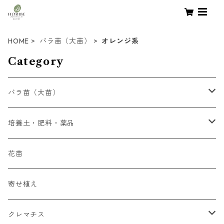
HOME
バラ苗（大苗）
オレンジ系
Category
バラ苗（大苗）
初心者向け
培養土・肥料・薬品
四季咲大輪系（HT）
液体肥料
花苗
四季咲中輪系（FL)
錠剤肥料
寄せ植え
つるバラ系（CL）
培養土
クレマチス