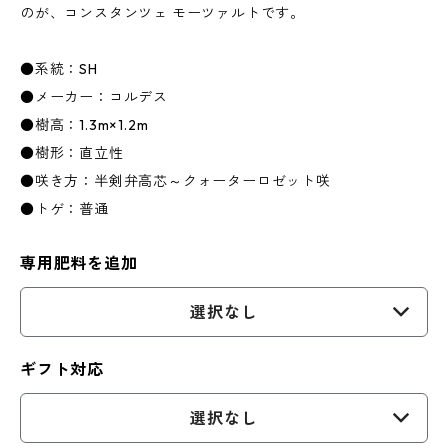
のが、コンスタンツェ モーツァルトです。
●系統：SH
●メーカー：コルデス
●樹高：1.3m×1.2m
●樹形：直立性
●咲き方：半剣弁高芯～クォーターロゼット咲
●トゲ：普通
専用肥料を追加
選択なし
ギフト対応
選択なし