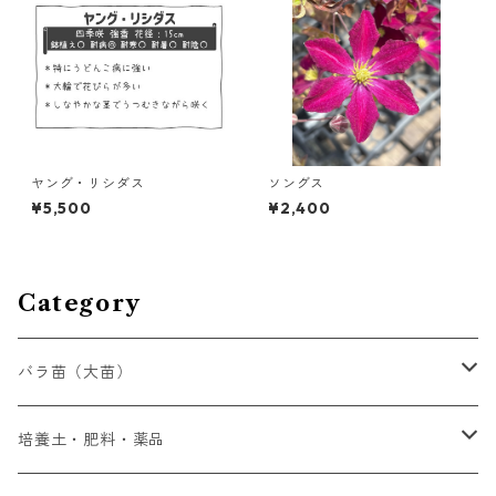
ヤング・リシダス
ソングス
¥5,500
¥2,400
Category
バラ苗（大苗）
初心者向け
培養土・肥料・薬品