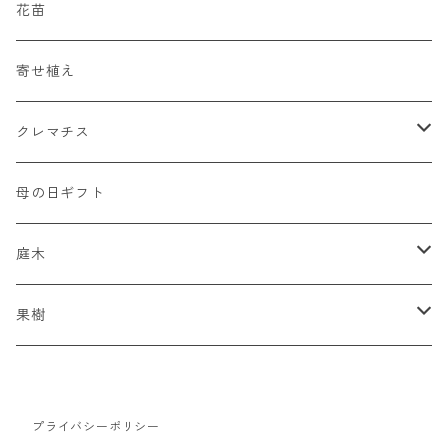
四季咲大輪系（HT）
液体肥料
花苗
四季咲中輪系（FL)
錠剤肥料
寄せ植え
つるバラ系（CL）
培養土
クレマチス
シュラブローズ系（SH）
薬品
初心者向け
母の日ギフト
強香種
ジャックマニー系
庭木
赤色系
インテグリフォリア系
スモークツリー
果樹
ピンク系
モンタナ系
ブルーベリー
プライバシーポリシー
ビッグダロー
黄色系
ビチセラ系